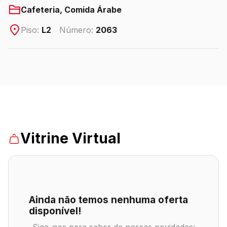
Cafeteria, Comida Árabe
Piso:
L2
Número:
2063
ENDEREÇO
Avenida das Cataratas, 3570 - Vila Yolanda – Foz
do Iguaçu/PR
Ver local
Chamar Uber
Vitrine Virtual
CONTATO
(45) 3939-0000
WhatsApp
Ainda não temos nenhuma oferta
disponível!