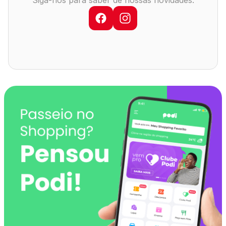
Siga-nos para saber de nossas novidades:
Comodidades
Eventos
Cinema
Vitrine Virtual