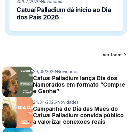
30/07/2026
Novidades
Comodidades
Eventos
Cinema
Catuaí Palladium dá início ao Dia
dos Pais 2026
Vitrine Virtual
Ver todos
29/05/2026
Novidades
Catuaí Palladium lança Dia dos
Namorados em formato “Compre
e Ganhe”
24/04/2026
Novidades
Campanha de Dia das Mães do
Catuaí Palladium convida público
a valorizar conexões reais