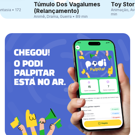
Túmulo Dos Vagalumes
Toy Stor
antasia • 172
(Relançamento)
Animação, Av
min
Animê, Drama, Guerra • 89 min