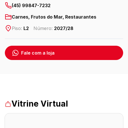
(45) 99847-7232
Carnes, Frutos do Mar, Restaurantes
ENDEREÇO
Avenida das Cataratas, 3570 - Vila Yolanda – Foz
Piso:
L2
Número:
2027/28
do Iguaçu/PR
Ver local
Fale com a loja
Chamar Uber
CONTATO
(45) 3939-0000
WhatsApp
Vitrine Virtual