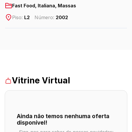
Fast Food, Italiana, Massas
Piso:
L2
Número:
2002
ENDEREÇO
Avenida das Cataratas, 3570 - Vila Yolanda – Foz
do Iguaçu/PR
Ver local
Chamar Uber
Vitrine Virtual
CONTATO
(45) 3939-0000
WhatsApp
Ainda não temos nenhuma oferta
disponível!