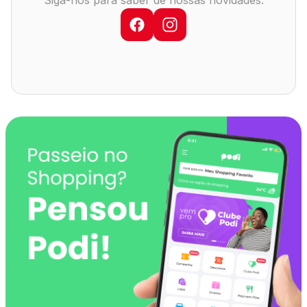
Siga-nos para saber de nossas novidades:
Comodidades
Eventos
Cinema
Vitrine Virtual