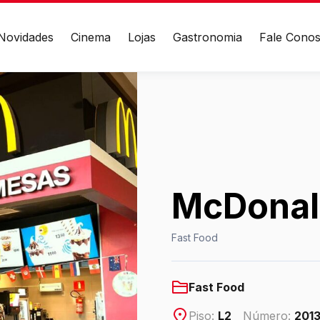
Novidades
Cinema
Lojas
Gastronomia
Fale Cono
EÇO
CONTATO
 das Cataratas, 3570 -
(45) 3939-0000
landa – Foz do Iguaçu/PR
WhatsApp
Ver local
McDonal
Chamar Uber
Fast Food
Fast Food
Piso:
L2
Número:
201