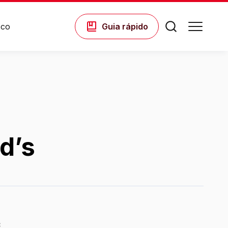
sco
Guia
rápido
Comodidades
Eventos
d’s
Cinema
Vitrine Virtual
3