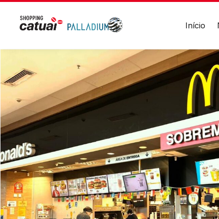
20h
Divulgue suas
Alimentação
Todos
promoções no
Início
os
shopping.
dias
-
11h
Acessar
às
23h
HORÁRIOS
ENDER
Lojas
Avenida
Endereço
Seg a Sáb - 10h às 22h
Vila Yo
Avenida
Dom. e Feriados - 14h às 20h
das
Cataratas,
Lojas Âncoras
3570
Seg a Sáb - 10h às 22h
-
Dom. e Feriados - 11h às 20h
Vila
Yolanda
Alimentação
–
Foz
Todos os dias - 11h às 23h
do
Iguaçu/PR
Academia
Seg a Sexta - 06h às 23h
Ver
local
Sábado - 10h às 16h