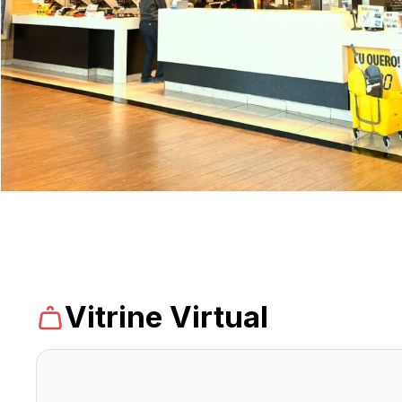
Domingo - 10h às 13h
Chamar
Uber
Comodidades
Eventos
Cinema
Vitrine
Virtual
Vitrine Virtual