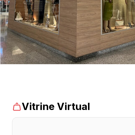
Domingo - 10h às 13h
Chamar
Uber
Comodidades
Eventos
Cinema
Vitrine
Virtual
Vitrine Virtual