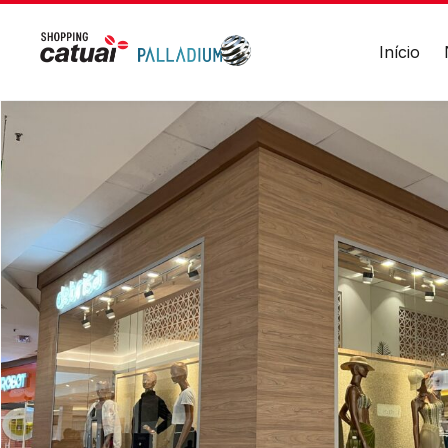
20h
Divulgue suas
Alimentação
Todos
promoções no
Início
os
shopping.
dias
-
11h
Acessar
às
23h
HORÁRIOS
ENDER
Lojas
Avenida
Endereço
Seg a Sáb - 10h às 22h
Vila Yo
Avenida
Dom. e Feriados - 14h às 20h
das
Cataratas,
Lojas Âncoras
3570
Seg a Sáb - 10h às 22h
-
Dom. e Feriados - 11h às 20h
Vila
Yolanda
Alimentação
–
Foz
Todos os dias - 11h às 23h
do
Iguaçu/PR
Academia
Seg a Sexta - 06h às 23h
Ver
local
Sábado - 10h às 16h