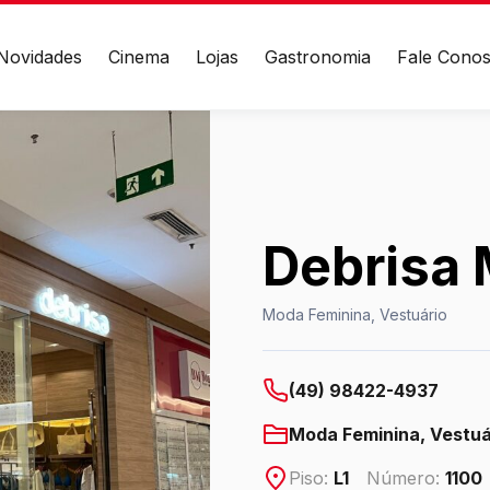
Novidades
Cinema
Lojas
Gastronomia
Fale Cono
EÇO
CONTATO
 das Cataratas, 3570 -
(45) 3939-0000
landa – Foz do Iguaçu/PR
WhatsApp
Debrisa 
Ver local
Moda Feminina, Vestuário
Chamar Uber
(49) 98422-4937
Moda Feminina, Vestuá
Piso:
L1
Número:
1100