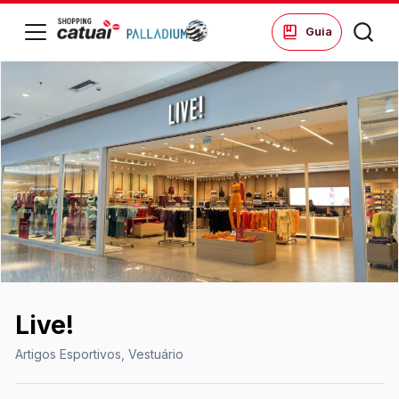
ssar
Guia
HORÁRIOS
Lojas
Seg a Sáb - 10h às 22h
Dom. e Feriados - 14h às 20h
di
Lojas Âncoras
ontos
Seg a Sáb - 10h às 22h
Dom. e Feriados - 11h às 20h
ue suas
ões no
Alimentação
Todos os dias - 11h às 23h
ping.
Live!
Academia
ssar
Seg a Sexta - 06h às 23h
Artigos Esportivos, Vestuário
Sábado - 10h às 16h
Domingo - 10h às 13h