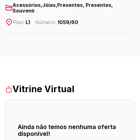
Acessórios,Jóias,Presentes, Presentes,
Souvenir
ENDEREÇO
Piso:
L1
Número:
1059/60
Avenida das Cataratas, 3570 - Vila Yolanda – Foz
do Iguaçu/PR
Ver local
Chamar Uber
Vitrine Virtual
CONTATO
(45) 3939-0000
WhatsApp
Ainda não temos nenhuma oferta
disponível!