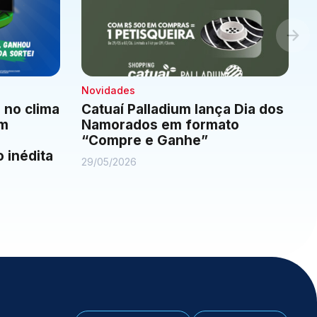
Novidades
 no clima
Catuaí Palladium lança Dia dos
om
Namorados em formato
“Compre e Ganhe”
 inédita
29/05/2026