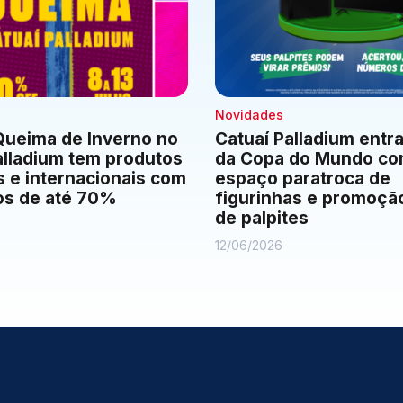
Novidades
ueima de Inverno no
Catuaí Palladium entra
alladium tem produtos
da Copa do Mundo c
s e internacionais com
espaço paratroca de
os de até 70%
figurinhas e promoção
de palpites
12/06/2026