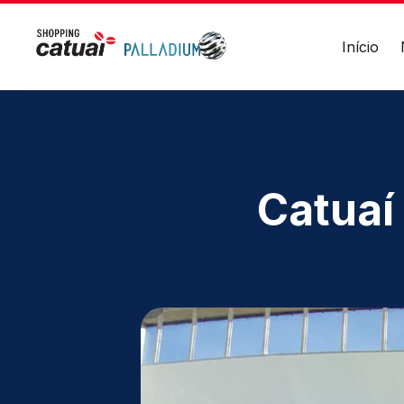
20h
Divulgue suas
Alimentação
Todos
promoções no
Início
os
shopping.
dias
-
11h
Acessar
às
23h
HORÁRIOS
ENDER
Lojas
Avenida
Endereço
Seg a Sáb - 10h às 22h
Vila Yo
Catuaí
Avenida
Dom. e Feriados - 14h às 20h
das
Cataratas,
Lojas Âncoras
3570
Seg a Sáb - 10h às 22h
-
Dom. e Feriados - 11h às 20h
Vila
Yolanda
Alimentação
–
Foz
Todos os dias - 11h às 23h
do
Iguaçu/PR
Academia
Seg a Sexta - 06h às 23h
Ver
local
Sábado - 10h às 16h