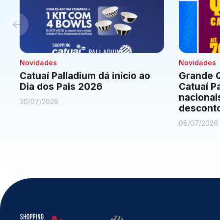
Novidades
Novidades
Catuaí Palladium dá início ao
Grande Q
Dia dos Pais 2026
Catuaí P
nacionai
30/07/2026
descont
08/07/2026