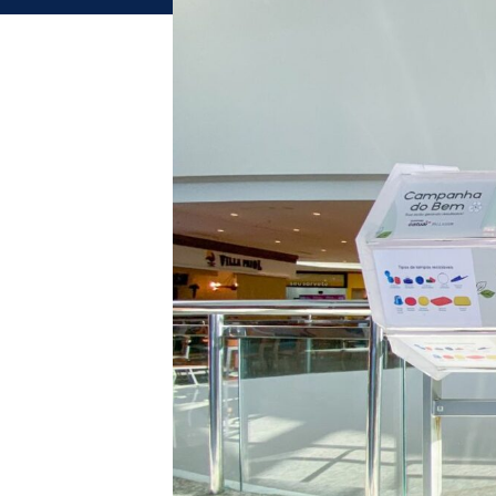
Domingo - 10h às 13h
Chamar
Uber
Comodidades
Eventos
Cinema
Vitrine
Virtual