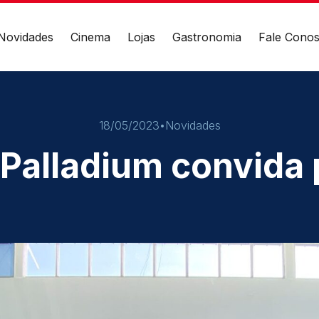
Novidades
Cinema
Lojas
Gastronomia
Fale Cono
EÇO
CONTATO
 das Cataratas, 3570 -
(45) 3939-0000
18/05/2023
•
Novidades
landa – Foz do Iguaçu/PR
 Palladium convida 
WhatsApp
Ver local
Chamar Uber