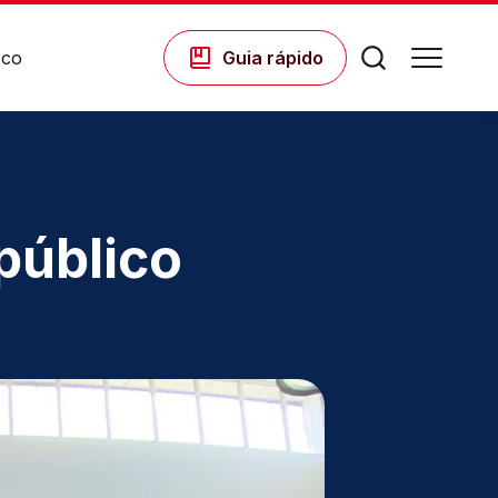
sco
Guia
rápido
Comodidades
público
Eventos
Cinema
Vitrine Virtual