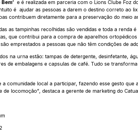
o Bem’
e é realizada em parceria com o Lions Clube Foz do
intuito é ajudar as pessoas a darem o destino correto ao li
ssoas contribuem diretamente para a preservação do meio 
das as tampinhas recolhidas são vendidas e toda a renda é
tas, que contribui para a compra de aparelhos ortopédico
 são emprestados a pessoas que não têm condições de adq
os na urna estão: tampas de detergente, desinfetante, água
res de embalagens e capsulas de café. Tudo se transforma 
a comunidade local a participar, fazendo esse gesto que 
de de locomoção”
, destaca a gerente de marketing do Catua
um
2