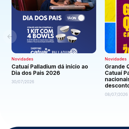
Novidades
Novidades
Catuaí Palladium dá início ao
Grande Q
Dia dos Pais 2026
Catuaí P
nacionai
30/07/2026
descont
08/07/2026