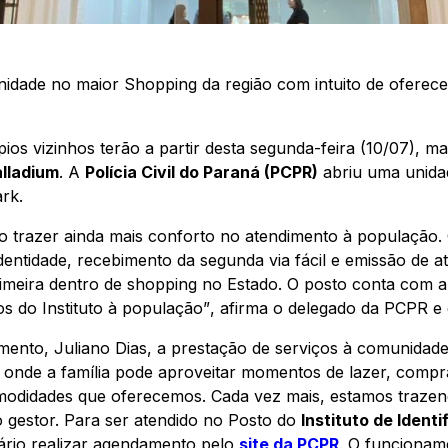
unidade no maior Shopping da região com intuito de ofere
os vizinhos terão a partir desta segunda-feira (10/07), m
lladium
. A
Polícia Civil do Paraná (PCPR)
abriu uma unid
rk.
o trazer ainda mais conforto no atendimento à população.
dentidade, recebimento da segunda via fácil e emissão de a
imeira dentro de shopping no Estado. O posto conta com a
ços do Instituto à população”
, afirma o delegado da PCPR e 
ento, Juliano Dias, a prestação de serviços à comunidad
onde a família pode aproveitar momentos de lazer, compr
comodidades que oferecemos. Cada vez mais, estamos trazen
 gestor. Para ser atendido no Posto do
Instituto de Identi
ário realizar agendamento pelo
site da PCPR
. O funcionam