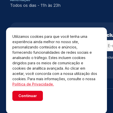
Todos os dias - 11h às 23h
Cadastre-se e receba
vantagens exclu
Utilizamos cookies para que você tenha uma
experiência ainda melhor no nosso site,
personalizando conteúdos e anúncios,
fornecendo funcionalidades de redes sociais e
Ao se cadastrar você confirma em receber informações exclu
analisando o tráfego. Estes incluem cookies
Privacidade
.*
dirigidos para os meios de comunicação e
cookies de analítica avançada. Ao clicar em
aceitar, você concorda com a nossa utilização dos
cookies. Para mais informações, consulte o nossa
Política de Privacidade.
Continuar
Powered by WebsitePolicies