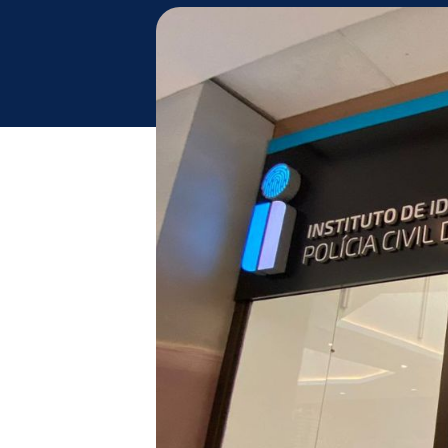
Domingo - 10h às 13h
Chamar
Uber
Comodidades
Eventos
Cinema
Vitrine
Virtual