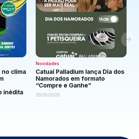
Novidades
 no clima
Catuaí Palladium lança Dia dos
om
Namorados em formato
“Compre e Ganhe”
 inédita
29/05/2026