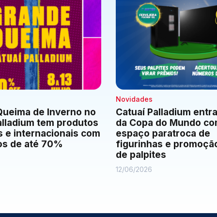
Novidades
ueima de Inverno no
Catuaí Palladium entra
alladium tem produtos
da Copa do Mundo c
s e internacionais com
espaço paratroca de
os de até 70%
figurinhas e promoção
de palpites
12/06/2026