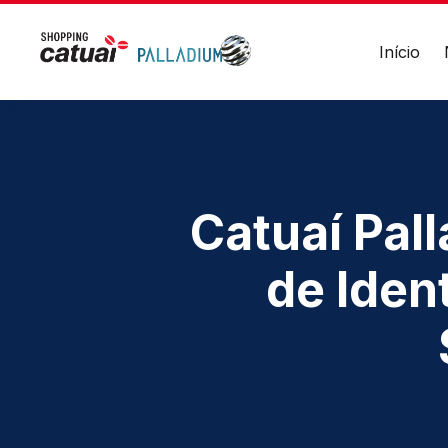
20h
Divulgue suas
Alimentação
Todos
promoções no
Início
os
shopping.
dias
-
11h
Acessar
às
23h
HORÁRIOS
ENDER
Lojas
Avenida
Endereço
Seg a Sáb - 10h às 22h
Vila Yo
Catuaí Pal
Avenida
Dom. e Feriados - 14h às 20h
das
Cataratas,
Lojas Âncoras
3570
de Ident
Seg a Sáb - 10h às 22h
-
Dom. e Feriados - 11h às 20h
Vila
Yolanda
Alimentação
–
Foz
Todos os dias - 11h às 23h
do
Iguaçu/PR
Academia
Seg a Sexta - 06h às 23h
Ver
local
Sábado - 10h às 16h