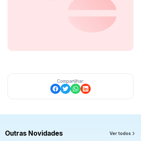
ENDEREÇO
Avenida das Cataratas, 3570 - Vila Yolanda – Foz
do Iguaçu/PR
Ver local
Chamar Uber
Compartilhar:
CONTATO
(45) 3939-0000
WhatsApp
Outras Novidades
Ver todos