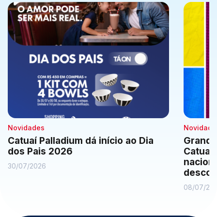
Comodidades
Eventos
Cinema
Vitrine Virtual
Novidades
Novidade
Catuaí Palladium dá início ao Dia
Grande
dos Pais 2026
Catuaí
naciona
30/07/2026
descon
08/07/20