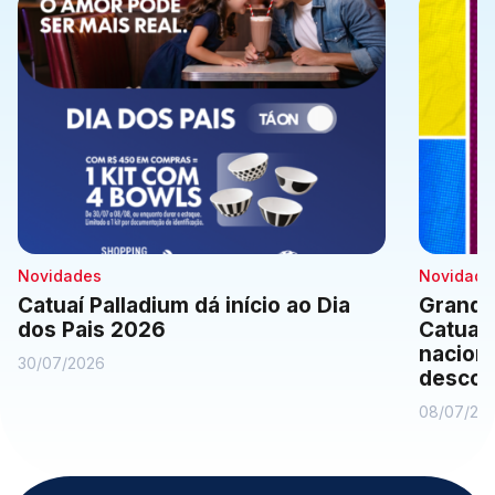
Novidades
Novidade
Catuaí Palladium dá início ao Dia
Grande
dos Pais 2026
Catuaí
naciona
30/07/2026
descon
08/07/20