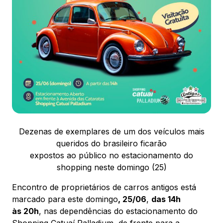
ENDEREÇO
Avenida das Cataratas, 3570 - Vila Yolanda – Foz
do Iguaçu/PR
Ver local
Chamar Uber
Dezenas de exemplares de um dos veículos mais
CONTATO
queridos do brasileiro ficarão
(45) 3939-0000
expostos ao público no estacionamento do
shopping neste domingo (25)
WhatsApp
Encontro de proprietários de carros antigos está
marcado para este domingo
, 25/06
,
das 14h
às 20h
, nas dependências do estacionamento do