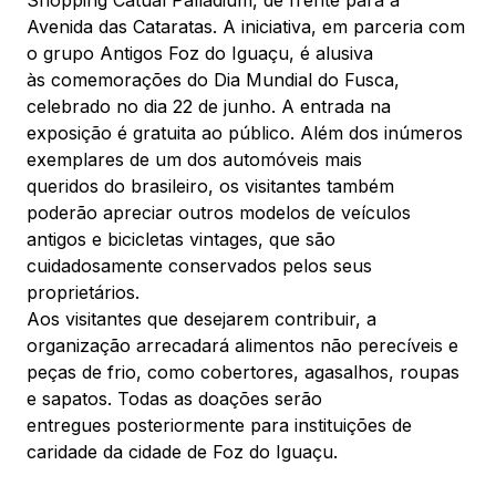
Shopping Catuaí Palladium, de frente para a
Avenida das Cataratas. A iniciativa, em parceria com
Comodidades
Eventos
Cinema
o grupo Antigos Foz do Iguaçu, é alusiva
às comemorações do Dia Mundial do Fusca,
celebrado no dia 22 de junho. A entrada na
exposição é gratuita ao público. Além dos inúmeros
Vitrine Virtual
exemplares de um dos automóveis mais
queridos do brasileiro, os visitantes também
poderão apreciar outros modelos de veículos
antigos e bicicletas vintages, que são
cuidadosamente conservados pelos seus
proprietários.
Aos visitantes que desejarem contribuir, a
organização arrecadará alimentos não perecíveis e
peças de frio, como cobertores, agasalhos, roupas
e sapatos. Todas as doações serão
entregues posteriormente para instituições de
caridade da cidade de Foz do Iguaçu.