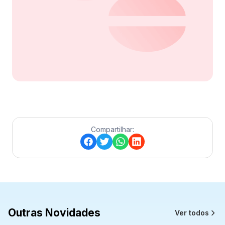
ENDEREÇO
Avenida das Cataratas, 3570 - Vila Yolanda – Foz
do Iguaçu/PR
Ver local
Chamar Uber
Compartilhar:
CONTATO
(45) 3939-0000
WhatsApp
Outras Novidades
Ver todos