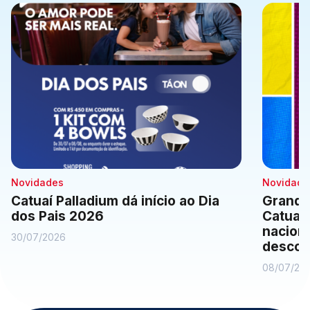
Comodidades
Eventos
Cinema
Vitrine Virtual
Novidades
Novidade
Catuaí Palladium dá início ao Dia
Grande
dos Pais 2026
Catuaí
naciona
30/07/2026
descon
08/07/20