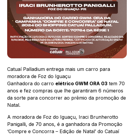
ENDEREÇO
Avenida das Cataratas, 3570 - Vila Yolanda – Foz
do Iguaçu/PR
Ver local
Chamar Uber
Catuaí Palladium entrega mais um carro para
moradora de Foz do Iguaçu
Ganhadora do carro
CONTATO
elétrico GWM ORA 03
tem 70
(45) 3939-0000
anos e fez compras que lhe garantiram 6 números
da sorte para concorrer ao prêmio da promoção de
WhatsApp
Natal.
A moradora de Foz do Iguaçu, Iraci Brunherotto
Panigalli, de 70 anos, é a ganhadora da Promoção
‘Compre e Concorra – Edição de Natal’ do Catuaí