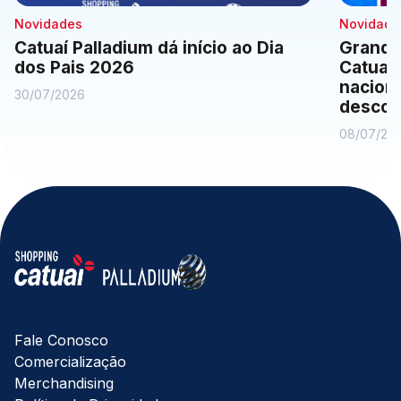
Novidades
Novidade
Catuaí Palladium dá início ao Dia
Grande
dos Pais 2026
Catuaí
naciona
30/07/2026
descon
08/07/20
Fale Conosco
Comercialização
Merchandising